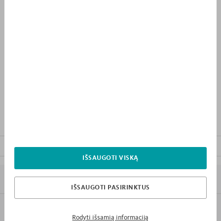
2 005 €
PRIDĖTI PRIE PIRKINIŲ
SĄRAŠO
PRODUKTO APRAŠYMAS
ATSISIŲSTI BALDO INSTRUKCIJĄ
IŠSAUGOTI VISKĄ
7 PRIEŽASTYS KODĖL „MEBLIK”
IŠSAUGOTI PASIRINKTUS
INFORMACIJA
Rodyti išsamią informaciją