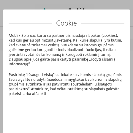
Cookie
/
/
Pagrindinis puslapis
Produktai
Spinta 240-4-60/240 North
Meblik Sp. z o.o. kartu su partneriais naudoja slapukus (cookies),
kad kuo geriau optimizuotų svetainę. Kai kurie slapukai yra būtini,
kad svetainė tinkamai veiktų. Sutikdami su kitomis grupėmis
galėsime geriau koreguoti ir individualizuoti funkcijas, tiksliau
įvertinti svetainės lankomumą ir koreguoti reklaminį turinį.
Daugiau apie juos galite pasiskaityti pasirinkę „rodyti išsamią
S4.43 - Spinta 240-4-60/240 North
informaciją“.
Pasirinkę "išsaugoti viską" sutinkate su visomis slapukų grupėmis.
Tačiau galite nurodyti (naudodami mygtukus), su kuriomis slapukų
grupėmis sutinkate ir jas patvirtinti spustelėdami „išsaugoti
pasirinktus“. Atminkite, kad vėliau sutikimą su slapukais galėsite
pakeisti arba atšaukti.