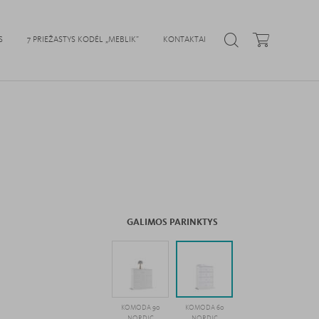
S
7 PRIEŽASTYS KODĖL „MEBLIK”
KONTAKTAI
GALIMOS PARINKTYS
KOMODA 90
KOMODA 60
NORDIC
NORDIC