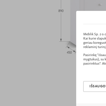
Meblik Sp. z o.
Kai kurie slapu
geriau koreguoti
reklaminį turinį
Pasirinkę "išsa
mygtukus), su k
pasirinktus“. At
IŠSAUGOT