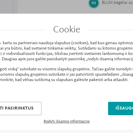
BLUM bėgeliai su
Stabili konstrukc
Cookie
plokšte.
o. kartu su partneriais naudoja slapukus (cookies), kad kuo geriau optimiz
Fasadai nudažyti
kai yra būtini, kad svetainė tinkamai veiktų. Sutikdami su kitomis grupėm
apsauga, kurios d
 ir individualizuoti funkcijas, tiksliau įvertinti svetainės lankomumą ir k
įskilimams.
. Daugiau apie juos galite pasiskaityti pasirinkę „rodyti išsamią informacij
ugoti viską" sutinkate su visomis slapukų grupėmis. Tačiau galite nurodyt
uriomis slapukų grupėmis sutinkate ir jas patvirtinti spustelėdami „išsau
Užapvalinti fasa
minkite, kad vėliau sutikimą su slapukais galėsite pakeisti arba atšaukti.
Korpusas - 18mm 
įbrėžimams.
I PASIRINKTUS
IŠSAUG
TÜV saugos sertif
Rodyti išsamią informaciją