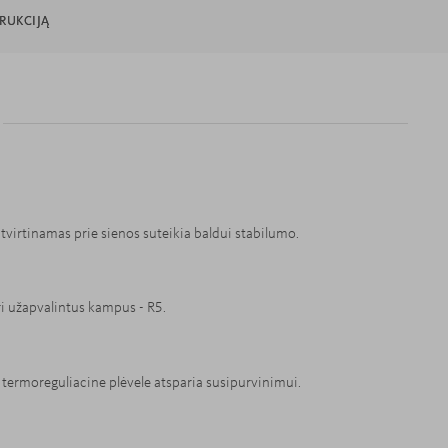
TRUKCIJĄ
s tvirtinamas prie sienos suteikia baldui stabilumo.
i užapvalintus kampus - R5.
 termoreguliacine plėvele atsparia susipurvinimui.