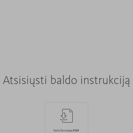
Atsisiųsti baldo instrukciją
Failo formatas
PDF