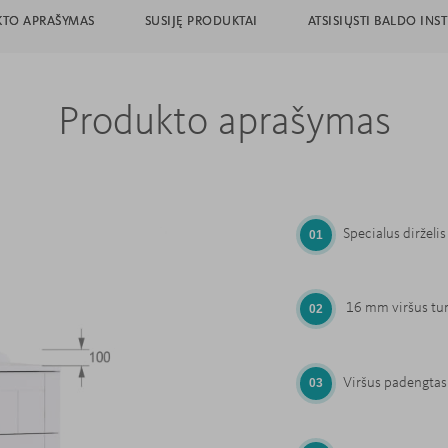
TO APRAŠYMAS
SUSIJĘ PRODUKTAI
ATSISIŲSTI BALDO INS
Produkto aprašymas
Specialus dirželi
16 mm viršus tur
Viršus padengtas