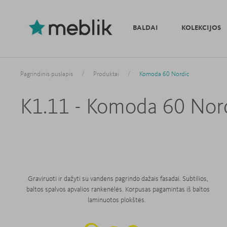
BALDAI
KOLEKCIJOS
/
/
Pagrindinis puslapis
Produktai
Komoda 60 Nordic
K1.11 - Komoda 60 Nor
Graviruoti ir dažyti su vandens pagrindo dažais fasadai. Subtilios,
baltos spalvos apvalios rankenėlės. Korpusas pagamintas iš baltos
laminuotos plokštės.