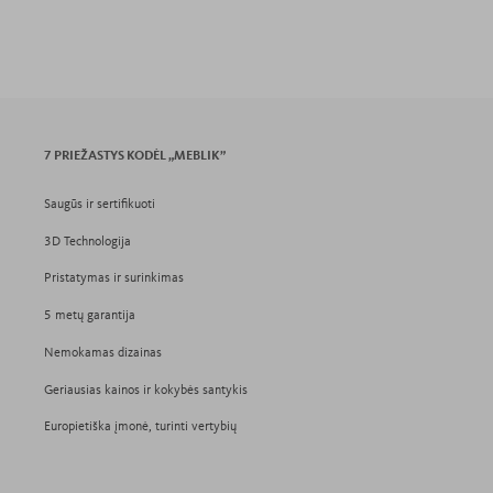
7 PRIEŽASTYS KODĖL „MEBLIK”
Saugūs ir sertifikuoti
3D Technologija
Pristatymas ir surinkimas
5 metų garantija
Nemokamas dizainas
Geriausias kainos ir kokybės santykis
Europietiška įmonė, turinti vertybių