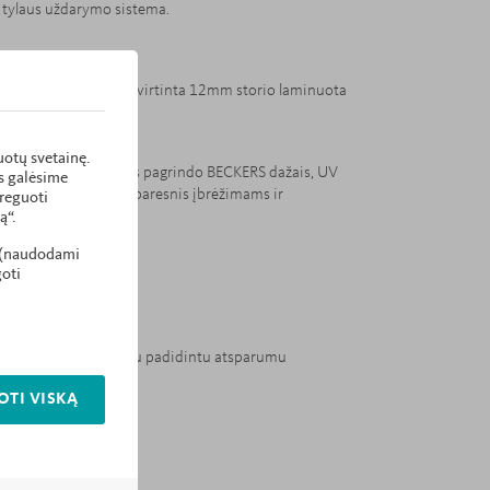
 tylaus uždarymo sistema.
ija - galinė sienelė sutvirtinta 12mm storio laminuota
uotų svetainę.
 ekologiškais vandens pagrindo BECKERS dažais, UV
is galėsime
ėka paviršius yra atsparesnis įbrėžimams ir
oreguoti
ą“.
i (naudodami
goti
dų kampai - R5.
laminuota plokštė su padidintu atsparumu
OTI VISKĄ
ikatas.