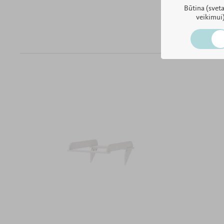
Būtina (svet
veikimui