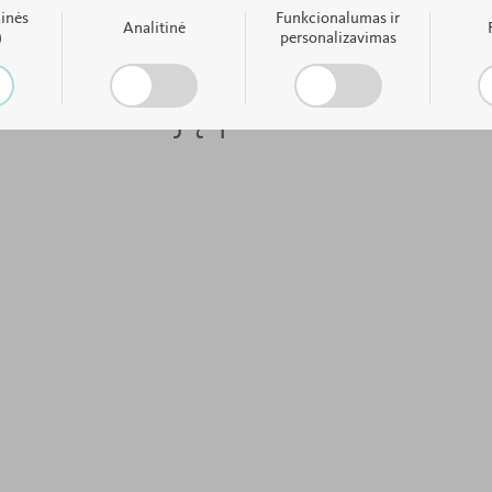
ainės
Funkcionalumas ir
Analitinė
)
personalizavimas
Susiję produktai