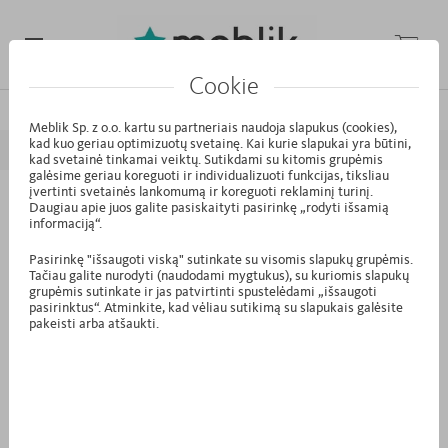
Cookie
/
/
/
Pagrindinis puslapis
Kolekcijos
MODE
North
Meblik Sp. z o.o. kartu su partneriais naudoja slapukus (cookies),
kad kuo geriau optimizuotų svetainę. Kai kurie slapukai yra būtini,
ATGAL
PIRMYN
kad svetainė tinkamai veiktų. Sutikdami su kitomis grupėmis
galėsime geriau koreguoti ir individualizuoti funkcijas, tiksliau
įvertinti svetainės lankomumą ir koreguoti reklaminį turinį.
Daugiau apie juos galite pasiskaityti pasirinkę „rodyti išsamią
S1.42 - Spinta 60-2-60K/200 North
informaciją“.
Pasirinkę "išsaugoti viską" sutinkate su visomis slapukų grupėmis.
Tačiau galite nurodyti (naudodami mygtukus), su kuriomis slapukų
grupėmis sutinkate ir jas patvirtinti spustelėdami „išsaugoti
pasirinktus“. Atminkite, kad vėliau sutikimą su slapukais galėsite
pakeisti arba atšaukti.