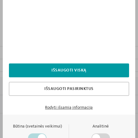
PRIDĖTI PRIE PIRKINIŲ
SĄRAŠO
PRODUKTO APRAŠYMAS
KITI KOLEKCIJOS BALDAI
ATSISIŲSTI BALDO INSTRUKCIJĄ
IŠSAUGOTI VISKĄ
7 PRIEŽASTYS KODĖL „MEBLIK”
IŠSAUGOTI PASIRINKTUS
INFORMACIJA
Rodyti išsamią informaciją
Failo formatas
PDF
KONTAKTAI IR APTARNAVIMAS
Būtina (svetainės veikimui)
Analitinė