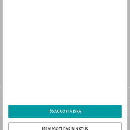
PRISTATYMO TERMINAS
1 675 €
PRIDĖTI PRIE PIRKINIŲ
SĄRAŠO
PRODUKTO APRAŠYMAS
KITI KOLEKCIJOS BALDAI
ATSISIŲSTI BALDO INSTRUKCIJĄ
IŠSAUGOTI VISKĄ
7 PRIEŽASTYS KODĖL „MEBLIK”
IŠSAUGOTI PASIRINKTUS