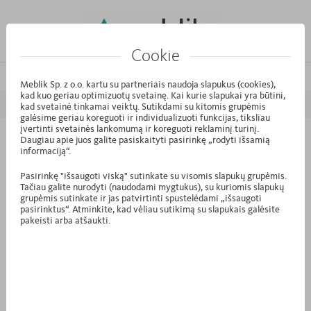
Cookie
/
/
/
Pagrindinis puslapis
Kolekcijos
MODE
North
Meblik Sp. z o.o. kartu su partneriais naudoja slapukus (cookies),
kad kuo geriau optimizuotų svetainę. Kai kurie slapukai yra būtini,
ATGAL
PIRMYN
kad svetainė tinkamai veiktų. Sutikdami su kitomis grupėmis
galėsime geriau koreguoti ir individualizuoti funkcijas, tiksliau
įvertinti svetainės lankomumą ir koreguoti reklaminį turinį.
Daugiau apie juos galite pasiskaityti pasirinkę „rodyti išsamią
S4.42 - Spinta 240-4-60/200 Mode
informaciją“.
North
Pasirinkę "išsaugoti viską" sutinkate su visomis slapukų grupėmis.
Tačiau galite nurodyti (naudodami mygtukus), su kuriomis slapukų
grupėmis sutinkate ir jas patvirtinti spustelėdami „išsaugoti
pasirinktus“. Atminkite, kad vėliau sutikimą su slapukais galėsite
pakeisti arba atšaukti.