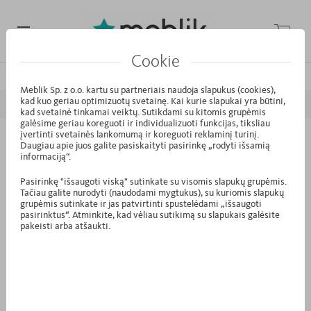
Cookie
/
/
/
Pagrindinis puslapis
Kolekcijos
Kids
Nordic
Meblik Sp. z o.o. kartu su partneriais naudoja slapukus (cookies),
kad kuo geriau optimizuotų svetainę. Kai kurie slapukai yra būtini,
ATGAL
PIRMYN
kad svetainė tinkamai veiktų. Sutikdami su kitomis grupėmis
galėsime geriau koreguoti ir individualizuoti funkcijas, tiksliau
įvertinti svetainės lankomumą ir koreguoti reklaminį turinį.
LH.12 - Lova namelis 170 White&Pink
Daugiau apie juos galite pasiskaityti pasirinkę „rodyti išsamią
informaciją“.
Pasirinkę "išsaugoti viską" sutinkate su visomis slapukų grupėmis.
Tačiau galite nurodyti (naudodami mygtukus), su kuriomis slapukų
grupėmis sutinkate ir jas patvirtinti spustelėdami „išsaugoti
pasirinktus“. Atminkite, kad vėliau sutikimą su slapukais galėsite
pakeisti arba atšaukti.