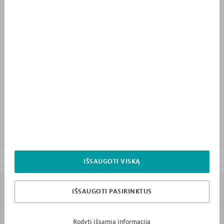
779 €
PRIDĖTI PRIE PIRKINIŲ
SĄRAŠO
PRODUKTO APRAŠYMAS
KITI KOLEKCIJOS BALDAI
ATSISIŲSTI BALDO INSTRUKCIJĄ
IŠSAUGOTI VISKĄ
7 PRIEŽASTYS KODĖL „MEBLIK”
IŠSAUGOTI PASIRINKTUS
INFORMACIJA
Rodyti išsamią informaciją