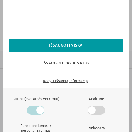
SPALVINIAI VARIANTAI
SUSIJĘ PRODUKTAI
KITI KOLEKCIJOS BALDAI
ATSISIŲSTI BALDO INSTRUKCIJĄ
IŠSAUGOTI VISKĄ
7 PRIEŽASTYS KODĖL „MEBLIK”
IŠSAUGOTI PASIRINKTUS
INFORMACIJA
Rodyti išsamią informaciją
Failo formatas
PDF
KONTAKTAI IR APTARNAVIMAS
Būtina (svetainės veikimui)
Analitinė
Fashion Pink
KAMBARYS TOKS KAIP IR TU
Funkcionalumas ir
Rinkodara
personalizavimas