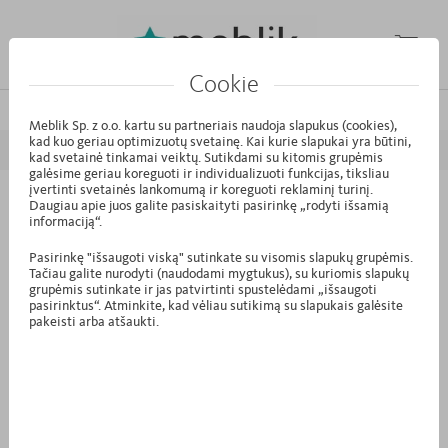
Cookie
/
/
/
Pagrindinis puslapis
Kolekcijos
Young
Fashion Mint
Meblik Sp. z o.o. kartu su partneriais naudoja slapukus (cookies),
kad kuo geriau optimizuotų svetainę. Kai kurie slapukai yra būtini,
ATGAL
PIRMYN
kad svetainė tinkamai veiktų. Sutikdami su kitomis grupėmis
galėsime geriau koreguoti ir individualizuoti funkcijas, tiksliau
įvertinti svetainės lankomumą ir koreguoti reklaminį turinį.
Daugiau apie juos galite pasiskaityti pasirinkę „rodyti išsamią
S3.21 - Spinta 150 Fashion Mint
informaciją“.
Pasirinkę "išsaugoti viską" sutinkate su visomis slapukų grupėmis.
Tačiau galite nurodyti (naudodami mygtukus), su kuriomis slapukų
grupėmis sutinkate ir jas patvirtinti spustelėdami „išsaugoti
pasirinktus“. Atminkite, kad vėliau sutikimą su slapukais galėsite
pakeisti arba atšaukti.