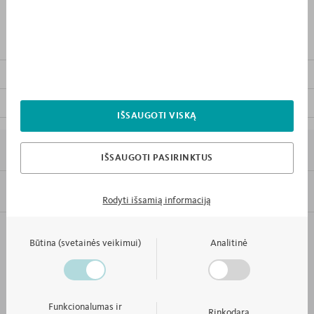
PRODUKTO APRAŠYMAS
KITI KOLEKCIJOS BALDAI
ATSISIŲSTI BALDO INSTRUKCIJĄ
IŠSAUGOTI VISKĄ
7 PRIEŽASTYS KODĖL „MEBLIK”
IŠSAUGOTI PASIRINKTUS
INFORMACIJA
Rodyti išsamią informaciją
Failo formatas
PDF
KONTAKTAI IR APTARNAVIMAS
Būtina (svetainės veikimui)
Analitinė
KAMBARYS TOKS KAIP IR TU
Funkcionalumas ir
Rinkodara