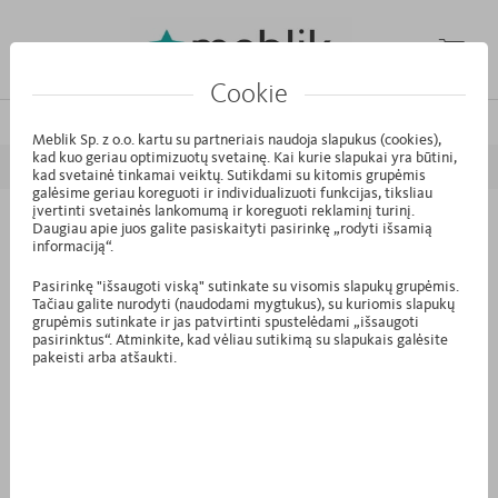
Cookie
/
/
/
Pagrindinis puslapis
Kolekcijos
MODE
White Oak
Meblik Sp. z o.o. kartu su partneriais naudoja slapukus (cookies),
kad kuo geriau optimizuotų svetainę. Kai kurie slapukai yra būtini,
ATGAL
PIRMYN
kad svetainė tinkamai veiktų. Sutikdami su kitomis grupėmis
galėsime geriau koreguoti ir individualizuoti funkcijas, tiksliau
įvertinti svetainės lankomumą ir koreguoti reklaminį turinį.
Daugiau apie juos galite pasiskaityti pasirinkę „rodyti išsamią
K1.41 - Komoda 60-2-45 White Oak
informaciją“.
Pasirinkę "išsaugoti viską" sutinkate su visomis slapukų grupėmis.
Tačiau galite nurodyti (naudodami mygtukus), su kuriomis slapukų
grupėmis sutinkate ir jas patvirtinti spustelėdami „išsaugoti
pasirinktus“. Atminkite, kad vėliau sutikimą su slapukais galėsite
pakeisti arba atšaukti.