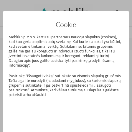
Cookie
/
/
/
Pagrindinis puslapis
Kolekcijos
MODE
White Oak
Meblik Sp. z o.o. kartu su partneriais naudoja slapukus (cookies),
kad kuo geriau optimizuotų svetainę. Kai kurie slapukai yra būtini,
ATGAL
PIRMYN
kad svetainė tinkamai veiktų. Sutikdami su kitomis grupėmis
galėsime geriau koreguoti ir individualizuoti funkcijas, tiksliau
įvertinti svetainės lankomumą ir koreguoti reklaminį turinį.
Daugiau apie juos galite pasiskaityti pasirinkę „rodyti išsamią
K1.41 - Komoda 60-2-45 White Oak
informaciją“.
Pasirinkę "išsaugoti viską" sutinkate su visomis slapukų grupėmis.
Tačiau galite nurodyti (naudodami mygtukus), su kuriomis slapukų
grupėmis sutinkate ir jas patvirtinti spustelėdami „išsaugoti
pasirinktus“. Atminkite, kad vėliau sutikimą su slapukais galėsite
pakeisti arba atšaukti.