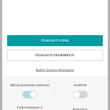
PRODUKTO APRAŠYMAS
KITI KOLEKCIJOS BALDAI
ATSISIŲSTI BALDO INSTRUKCIJĄ
IŠSAUGOTI VISKĄ
7 PRIEŽASTYS KODĖL „MEBLIK”
IŠSAUGOTI PASIRINKTUS
INFORMACIJA
Rodyti išsamią informaciją
Failo formatas
PDF
KONTAKTAI IR APTARNAVIMAS
Būtina (svetainės veikimui)
Analitinė
KAMBARYS TOKS KAIP IR TU
Funkcionalumas ir
Rinkodara