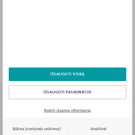
PRODUKTO APRAŠYMAS
SUSIJĘ PRODUKTAI
KITI KOLEKCIJOS BALDAI
ATSISIŲSTI BALDO INSTRUKCIJĄ
IŠSAUGOTI VISKĄ
7 PRIEŽASTYS KODĖL „MEBLIK”
IŠSAUGOTI PASIRINKTUS
INFORMACIJA
Rodyti išsamią informaciją
Failo formatas
PDF
KONTAKTAI IR APTARNAVIMAS
Būtina (svetainės veikimui)
Analitinė