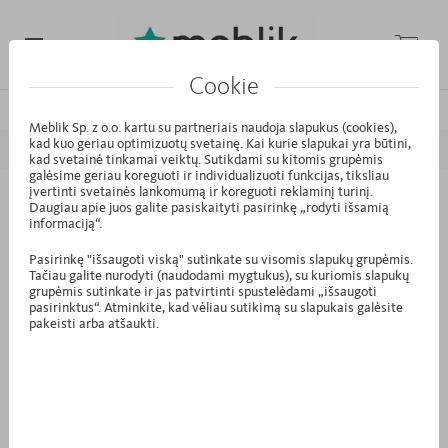
Cookie
/
/
/
Pagrindinis puslapis
Kolekcijos
MODE
Concrete Oak
Meblik Sp. z o.o. kartu su partneriais naudoja slapukus (cookies),
kad kuo geriau optimizuotų svetainę. Kai kurie slapukai yra būtini,
ATGAL
PIRMYN
kad svetainė tinkamai veiktų. Sutikdami su kitomis grupėmis
galėsime geriau koreguoti ir individualizuoti funkcijas, tiksliau
įvertinti svetainės lankomumą ir koreguoti reklaminį turinį.
Daugiau apie juos galite pasiskaityti pasirinkę „rodyti išsamią
QD.41 - Lova Wake Up 90 Dark
informaciją“.
Pasirinkę "išsaugoti viską" sutinkate su visomis slapukų grupėmis.
Tačiau galite nurodyti (naudodami mygtukus), su kuriomis slapukų
grupėmis sutinkate ir jas patvirtinti spustelėdami „išsaugoti
pasirinktus“. Atminkite, kad vėliau sutikimą su slapukais galėsite
pakeisti arba atšaukti.